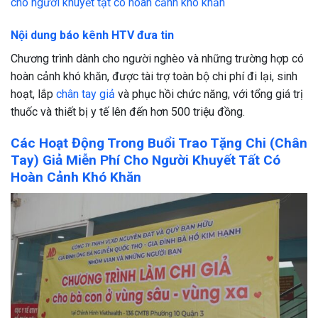
cho người khuyết tật có hoàn cảnh khó khăn
Nội dung báo kênh HTV đưa tin
Chương trình dành cho người nghèo và những trường hợp có
hoàn cảnh khó khăn, được tài trợ toàn bộ chi phí đi lại, sinh
hoạt, lắp
chân tay giả
và phục hồi chức năng, với tổng giá trị
thuốc và thiết bị y tế lên đến hơn 500 triệu đồng.
Các Hoạt Động Trong Buổi Trao Tặng Chi (Chân
Tay) Giả Miễn Phí Cho Người Khuyết Tất
Có
Hoàn Cảnh Khó Khăn