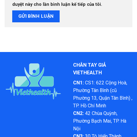
duyệt này cho lần bình luận kế tiếp của tôi.
CHÂN TAY GIẢ
VIETHEALTH
CN1:
CS1: 622 Cộng Hoà,
Phường Tân Bình (cũ
Phường 13, Quận Tân Bình) ,
TP. Hồ Chí Minh
CN2:
42 Chùa Quỳnh,
Phường Bạch Mai, TP. Hà
Nội
CN3:
30 Tô Hiến Thành,