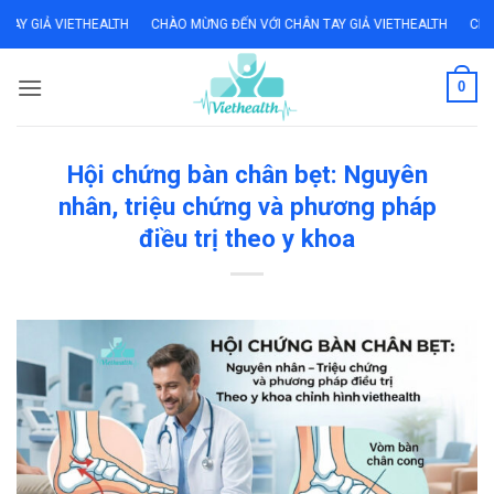
Bỏ
Ả VIETHEALTH
CHÀO MỪNG ĐẾN VỚI CHÂN TAY GIẢ VIETHEALTH
CHÀO MỪNG
qua
nội
0
dung
Hội chứng bàn chân bẹt: Nguyên
nhân, triệu chứng và phương pháp
điều trị theo y khoa