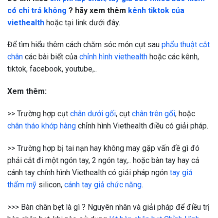
có chi trả không
? hãy xem thêm
kênh tiktok của
viethealth
hoặc tại link dưới đây.
Để tìm hiểu thêm cách chăm sóc mỏn cụt sau
phẩu thuật cắt
chân
các bài biết của
chỉnh hình viethealth
hoặc các kênh,
tiktok, facebook, youtube,..
Xem thêm:
>> Trường hợp cụt
chân dưới gối
, cụt
chân trên gối
, hoặc
chân tháo khớp hàng
chỉnh hình Viethealth điều có giải pháp.
>> Trường hợp bị tai nạn hay không may gặp vấn đề gì đó
phải cắt đi một ngón tay, 2 ngón tay,.. hoặc bàn tay hay cả
cánh tay chỉnh hình Viethealth có giải pháp ngón
tay giả
thẩm mỹ
silicon,
cánh tay giả chức năng
.
>>> Bàn chân bẹt là gì ? Nguyên nhân và giải pháp để điều trị