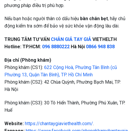
phương pháp điều trị phù hợp.
Nếu bạn hoặc người thân có dấu hiệu
bàn chân bẹt
, hãy chủ
động kiểm tra sớm để bảo vệ sức khỏe vận động lâu dài.
TRUNG TÂM TƯ VẤN
CHÂN GIẢ
TAY GIẢ
VIETHELTH
Hotline: TP.HCM:
096 8880222
Hà Nội
0866 948 838
Địa chỉ (Phòng khám)
Phòng khám (CS1):
622 Cộng Hoà, Phường Tân Bình (cũ
Phường 13, Quận Tân Bình), TP. Hồ Chí Minh
Phòng khám (CS2): 42 Chùa Quỳnh, Phường Bạch Mai, TP.
Hà Nội
Phòng khám (CS3): 30 Tô Hiến Thành, Phường Phú Xuân, TP.
Huế
Website:
https://chantaygiaviethealth.com/
.
Fanpage:
https://www.facebook.com/phongkhamchantaygia