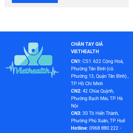
CHÂN TAY GIẢ
VIETHEALTH
CN1:
CS1: 622 Cộng Hoà,
Phường Tân Bình (cũ
Phường 13, Quận Tân Bình) ,
TP. Hồ Chí Minh
CN2:
42 Chùa Quỳnh,
Phường Bạch Mai, TP. Hà
Nội
CN3:
30 Tô Hiến Thành,
Phường Phú Xuân, TP. Huế
Hotline:
0968 880 222 -